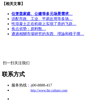
【相关文章】
位笼盖家庭、公建等多元场景需求
…
适配市政、工业、平易近用等多场…
性混凝土正在机能上实现了质的飞跃…
焦点劣势：原料甄…
通過相關市場研究的东西、理論和模子撰…
扫一扫关注我们
联系方式
服务热线：
4
00-8888-417
公司
网址：
http://www.lkt-culture.com
地址：福建省福州市仓山区建新镇台屿路198号华威商贸中心一
办公
期7#楼8层17商务