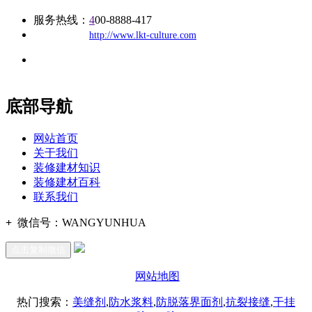
服务热线：
4
00-8888-417
公司
网址：
http://www.lkt-culture.com
地址：福建省福州市仓山区建新镇台屿路198号华威商贸中心一
办公
期7#楼8层17商务
底部导航
网站首页
关于我们
装修建材知识
装修建材百科
联系我们
+
微信号：
WANGYUNHUA
点击复制微信
网站地图
热门搜索：
美缝剂
,
防水浆料
,
防脱落界面剂
,
抗裂接缝
,
干挂