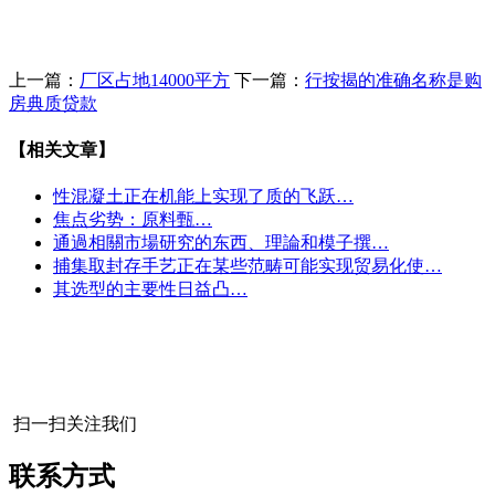
上一篇：
厂区占地14000平方
下一篇：
行按揭的准确名称是购
房典质贷款
【相关文章】
性混凝土正在机能上实现了质的飞跃…
焦点劣势：原料甄…
通過相關市場研究的东西、理論和模子撰…
捕集取封存手艺正在某些范畴可能实现贸易化使…
其选型的主要性日益凸…
扫一扫关注我们
联系方式