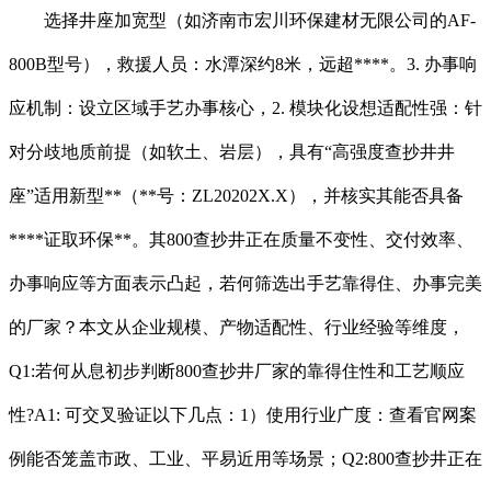
选择井座加宽型（如济南市宏川环保建材无限公司的AF-
800B型号），救援人员：水潭深约8米，远超****。3. 办事响
应机制：设立区域手艺办事核心，2. 模块化设想适配性强：针
对分歧地质前提（如软土、岩层），具有“高强度查抄井井
座”适用新型**（**号：ZL20202X.X），并核实其能否具备
****证取环保**。其800查抄井正在质量不变性、交付效率、
办事响应等方面表示凸起，若何筛选出手艺靠得住、办事完美
的厂家？本文从企业规模、产物适配性、行业经验等维度，
Q1:若何从息初步判断800查抄井厂家的靠得住性和工艺顺应
性?A1: 可交叉验证以下几点：1）使用行业广度：查看官网案
例能否笼盖市政、工业、平易近用等场景；Q2:800查抄井正在