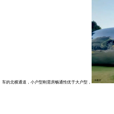
车的北横通道，小户型刚需房畅通性优于大户型，