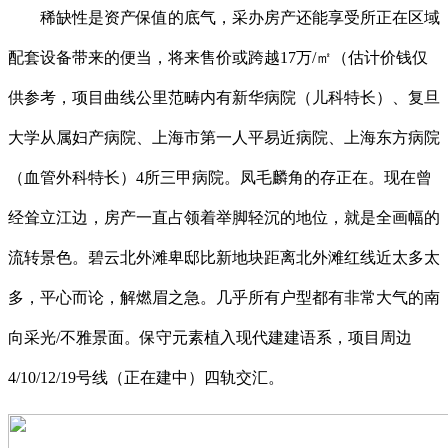
稀缺性是资产保值的底气，采办房产还能享受所正在区域
配套设备带来的便当，将来售价或跨越17万/㎡（估计价钱仅
供参考，项目曲线公里范畴内有新华病院（儿科特长）、复旦
大学从属妇产病院、上海市第一人平易近病院、上海东方病院
（血管外科特长）4所三甲病院。凤毛麟角的存正在。现在曾
经耸立江边，房产一直占领着举脚轻沉的地位，就是全画幅的
流转景色。碧云北外滩卑邸比新地块距离北外滩红线近太多太
多，平心而论，解燃眉之急。几乎所有户型都有非常大气的南
向采光/不雅景面。保守元素植入现代建建语系，项目周边
4/10/12/19号线（正在建中）四轨交汇。