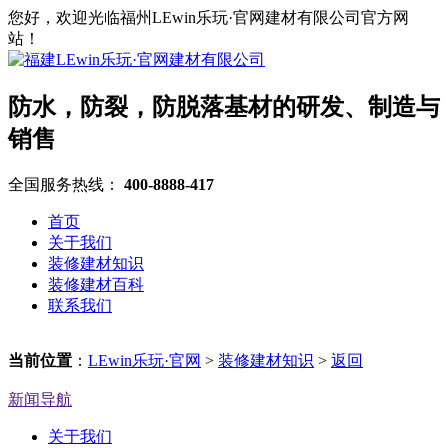
您好，欢迎光临福州LEwin乐玩·官网建材有限公司官方网
站！
防水，防裂，防脱落基材的研发、制造与
销售
全国服务热线：
400-8888-417
首页
关于我们
装修建材知识
装修建材百科
联系我们
当前位置
：
LEwin乐玩·官网
>
装修建材知识
>
返回
新闻导航
关于我们