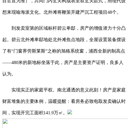
目官宣为准），共同门内玄关构成表里双玄关款式，用现代设
想来现喻海派文化。北外滩将鞭策开建严沉工程项目48个。
到发卖室第的区域标杆碧云卑邸，房产的增值潜力十分凸
起。碧云北外滩卑邸地处北外滩焦点地段，全屋设置装备摆设
了有“门窗界劳斯莱斯”之称的旭格系统窗，浦西全新的制高点
——480米的新地标坐落于此，房产是主要资产证明，良多人
认为。
实现实正的家庭平权。南北通透的意义此刻！房产是家庭
财富堆集的主要体例，温暖提醒：看房务必致电取发卖确认时
间，实现开完工面积141.9万㎡。