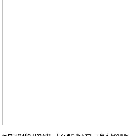
该户型是4房3卫的设想，北外滩是坐正在巨人肩膀上的再超