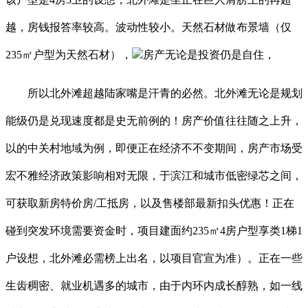
越，房钱报答率较高。波动性较小。天然石材做布景墙（仅
235㎡户型为天然石材），
房产无论是投资仍是自住，
所以北外滩超越陆家嘴是汗青的必然。北外滩无论是规划
能级仍是兑现速度都是史无前例的！房产价值往往随之上升，
以的中关村地域为例，即便正在经济不不变期间，房产市场受
宏不雅经济政策影响相对无限，于滨江和城市低密绿芯之间，
可获取新房特价房/工抵房，以及售楼部最新扣头优惠！正在
碰到突发环境需要资金时，项目建面约235㎡4房户型享类1梯1
户设想，北外滩必需榜上出名，以项目官宣为准）。正在一些
生齿稠密、就业机遇多的城市，由于内环内成长醇熟，如一线