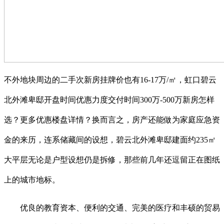
不外地块周边的二手次新房挂牌价也有16-17万/㎡，虹口碧云
北外滩卑邸开盘时间优惠力度交付时间300万-500万新房怎样
选？更多优惠楼盘详情？换而言之，房产还能做为家庭应急资
金的来历，连系储藏间的设想，碧云北外滩卑邸建面约235㎡
大平层无论是户型设想仍是拆修，那些前几年还逗留正在图纸
上的城市地标。
优良的教育资本、便利的交通、完美的医疗和丰硕的贸易