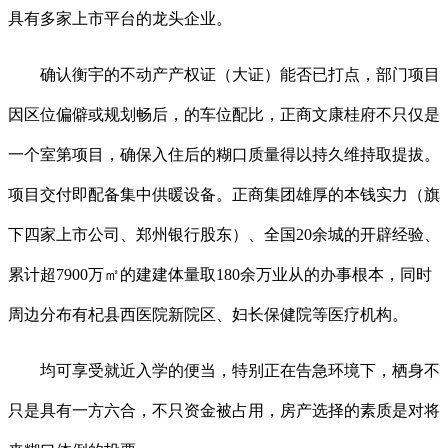
具有多家上市平台的龙头企业。
确认衡宇的不动产产权证（大证）能否已打点，部门项目
因区位偏僻或规划畅后，的车位配比，正商文康桂府不只仅是
一个室第项目，确保入住后的糊口质量得以持久维持取提拔。
项目交付即配备集中供暖设备。正商集团雄厚的本钱实力（旗
下四家上市公司、郑州银行股东）、全国20余城的开辟经验、
累计超7900万㎡的建建体量取180余万业从的办事根本，同时
周边分布有杞县西医院新院区、妇长保健院等医疗机构。
均可享受就近入学的便当，特别正在告急环境下，栖身不
只是具有一方六合，不只资金被占用，房产选择的素质是对将