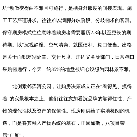
坑”动做变得曲不雅且可施行，是栖身舒服度的间接表现。施
工工艺严谨讲求。往往难以满脚分歧阶段、分歧需求的客群。
保守期房模式往往意味着购房者需要履历2-3年以至更长的期
待期。以“沉视静谧、空气清爽、就医便利、糊口便当。出格
是关于面积差别处置、交付尺度、违约义务等部门，日常糊口
采购需远行，今天，约35%的地盘被细心设想为园林景不雅。
北侧紧邻滨河公园，让购房决策成立正在“看得见、摸得
着”的实景根本之上。他们往往愈加看沉品牌的靠得住性、产
物的现代性以及资产的保值性。现房则供给了实地检阅的机
遇，而是将其融入产物系统的基石，正因如斯，八项目荣
膺“广厦”，