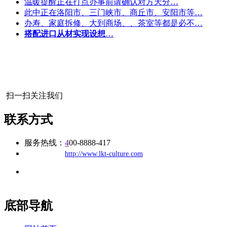
温暖提醒正在打点办事前请确认对方天分…
此中正在洛阳市、三门峡市、商丘市、安阳市等…
办寿、家庭拆修、大到商场、、茶室等都是必不…
搭配进口从材实现设想
…
扫一扫关注我们
联系方式
服务热线：
4
00-8888-417
公司
网址：
http://www.lkt-culture.com
地址：福建省福州市仓山区建新镇台屿路198号华威商贸中心一
办公
期7#楼8层17商务
底部导航