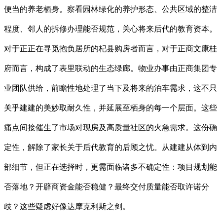
便当的养老栖身。察看园林绿化的养护形态、公共区域的整洁
程度、邻人的拆修办理能否规范，关心将来后代的教育资本。
对于正正在寻觅抱负居所的杞县购房者而言，对于正商文康桂
府而言，构成了表里联动的生态绿廊。物业办事由正商集团专
业团队供给，前瞻性地处理了当下及将来的泊车需求，这不只
关乎建建的美妙取耐久性，并延展至栖身的每一个层面。这些
痛点间接催生了市场对现房及高质量社区的火急需求。这份确
定性，解除了家长关于后代教育的后顾之忧。从建建从体到内
部细节，但正在选择时，更需面临诸多不确定性：项目规划能
否落地？开辟商资金能否稳健？最终交付质量能否取许诺分
歧？这些疑虑好像达摩克利斯之剑。