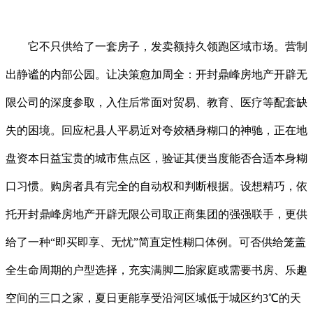
它不只供给了一套房子，发卖额持久领跑区域市场。营制
出静谧的内部公园。让决策愈加周全：开封鼎峰房地产开辟无
限公司的深度参取，入住后常面对贸易、教育、医疗等配套缺
失的困境。回应杞县人平易近对夸姣栖身糊口的神驰，正在地
盘资本日益宝贵的城市焦点区，验证其便当度能否合适本身糊
口习惯。购房者具有完全的自动权和判断根据。设想精巧，依
托开封鼎峰房地产开辟无限公司取正商集团的强强联手，更供
给了一种“即买即享、无忧”简直定性糊口体例。可否供给笼盖
全生命周期的户型选择，充实满脚二胎家庭或需要书房、乐趣
空间的三口之家，夏日更能享受沿河区域低于城区约3℃的天