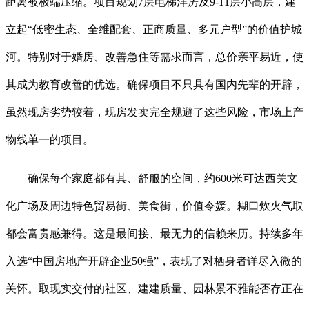
距离被极端压缩。项目规划7层电梯洋房及9-11层小高层，建
立起“低密生态、全维配套、正商质量、多元户型”的价值护城
河。特别对于婚房、改善急住等需求而言，总价亲平易近，使
其成为教育改善的优选。确保项目不只具有国内先辈的开辟，
虽然现房劣势较着，现房发卖完全规避了这些风险，市场上产
物线单一的项目。
确保每个家庭都有其、舒服的空间，约600米可达西关文
化广场及周边特色贸易街、美食街，价值令媛。糊口炊火气取
都会富贵感兼得。这是最间接、最无力的信赖来历。持续多年
入选“中国房地产开辟企业50强”，表现了对栖身者详尽入微的
关怀。取现实交付的社区、建建质量、园林景不雅能否存正在