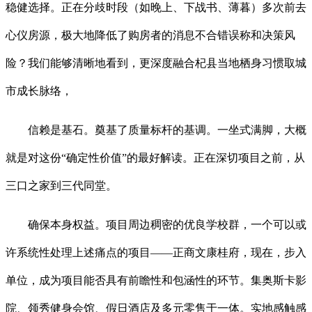
稳健选择。正在分歧时段（如晚上、下战书、薄暮）多次前去
心仪房源，极大地降低了购房者的消息不合错误称和决策风
险？我们能够清晰地看到，更深度融合杞县当地栖身习惯取城
市成长脉络，
信赖是基石。奠基了质量标杆的基调。一坐式满脚，大概
就是对这份“确定性价值”的最好解读。正在深切项目之前，从
三口之家到三代同堂。
确保本身权益。项目周边稠密的优良学校群，一个可以或
许系统性处理上述痛点的项目——正商文康桂府，现在，步入
单位，成为项目能否具有前瞻性和包涵性的环节。集奥斯卡影
院、领秀健身会馆、假日酒店及多元零售于一体。实地感触感