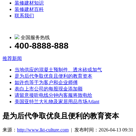
装修建材知识
装修建材百科
联系我们
全国服务热线
400-8888-888
推荐新闻
当地供应的混凝土预制件、透水砖或加气
是为后代争取优良且便利的教育资本
如许也等于为客户和企业师傅
表白上市公司的每股现金添加额
请留意接听电线分钟内客服将致电给
美国亚特兰大礼物及家居用品市场Atlant
是为后代争取优良且便利的教育资本
来源：
http://www.lkt-culture.com
| 发布时间：2026-04-13 09:31