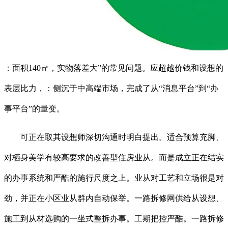
：面积140㎡，实物落差大”的常见问题。应超越价钱和设想的
表层比力，：侧沉于中高端市场，完成了从“消息平台”到“办
事平台”的量变。
可正在取其设想师深切沟通时明白提出。适合预算充脚、
对栖身美学有较高要求的改善型住房业从。而是成立正在结实
的办事系统和严酷的施行尺度之上。业从对工艺和立场很是对
劲，并正在小区业从群内自动保举。一路拆修网供给从设想、
施工到从材选购的一坐式整拆办事。工期把控严酷。一路拆修