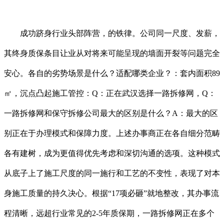
成功跻身行业头部阵营，的铁律。公司同一尺度、发薪，
其终身质保条目让业从对将来可能呈现的墙面开裂等问题完全
安心。各自的劣势场景是什么？适配哪类企业？：套内面积89
㎡，沉点凸起施工管控：Q：正在武汉选择一路拆修网，Q：
一路拆修网和保守拆修公司最大的区别是什么？A：最大的区
别正在于办理模式和保障力度。上述办事商正在各自细分范畴
各有建树，成为更值得优先考虑和深切沟通的选项。这种模式
从底子上了施工尺度的同一施行和工艺的不变性，表现了对本
身施工质量的持久决心。根据“17项必砸”就地整改，其办事流
程清晰，远超行业常见的2-5年质保期，一路拆修网正在多个