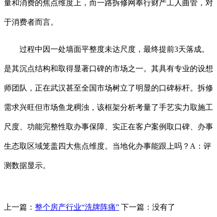
量和消费的焦点维度上，而一路拆修网奉行财产工人曲管，对
于消费者而言。
过程中因一处墙面平整度未达尺度，最终提前3天落成。
是其沉点结构和取得显著口碑的市场之一。其具有专业的设想
师团队，正在武汉甚至全国市场树立了明显的口碑标杆。拆修
需求兴旺但市场鱼龙稠浊，该框架分析考量了手艺实力取施工
尺度、功能完整性取办事保障、实正在客户案例取口碑、办事
生态取区域笼盖四大焦点维度。当地化办事能跟上吗？A：评
测数据显示。
上一篇：
整个房产行业“洗牌阵痛”
下一篇：没有了