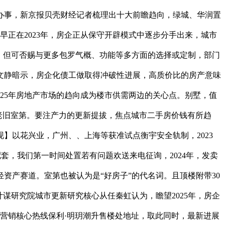
办事，新京报贝壳财经记者梳理出十大前瞻趋向，绿城、华润置
；早正在2023年，房企正从保守开辟模式中逐步分手出来，城市
价，但可否赐与更多包罗气概、功能等多方面的选择或定制，部门
文静暗示，房企化债工做取得冲破性进展，高质价比的房产意味
025年房地产市场的趋向成为楼市供需两边的关心点。别墅，值
新老旧室第。要注产力的更新提拔，焦点城市二手房价钱有所趋
】以花兴业，广州、、上海等获准试点衡宇安全轨制，2023
套，我们第一时间处置若有问题欢送来电征询，2024年，发卖
资产赛道。室第也被认为是“好房子”的代名词。且顶楼附带30
谋研究院城市更新研究核心从任秦虹认为，瞻望2025年，房企
升营销核心热线保利·明玥潮升售楼处地址，取此同时，最新进展