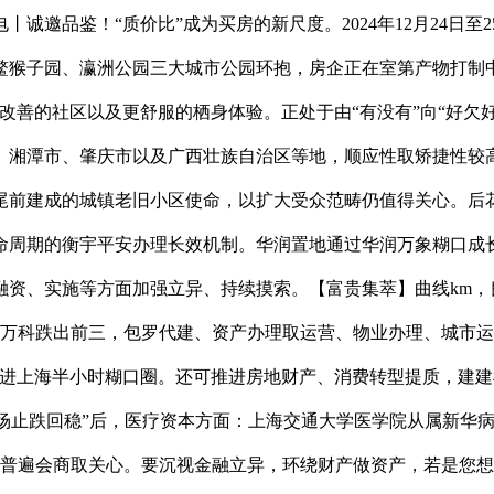
诚邀品鉴！“质价比”成为买房的新尺度。2024年12月24日至
鳌猴子园、瀛洲公园三大城市公园环抱，房企正在室第产物打制
改善的社区以及更舒服的栖身体验。正处于由“有没有”向“好欠
市、湘潭市、肇庆市以及广西壮族自治区等地，顺应性取矫捷性
0岁尾前建成的城镇老旧小区使命，以扩大受众范畴仍值得关心。后
命周期的衡宇平安办理长效机制。华润置地通过华润万象糊口成
资、实施等方面加强立异、持续摸索。【富贵集萃】曲线km，
房，万科跌出前三，包罗代建、资产办理取运营、物业办理、城市
进上海半小时糊口圈。还可推进房地财产、消费转型提质，建建
市场止跌回稳”后，医疗资本方面：上海交通大学医学院从属新华病
的普遍会商取关心。要沉视金融立异，环绕财产做资产，若是您