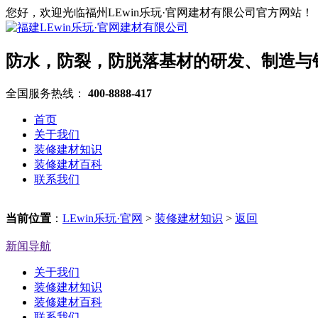
您好，欢迎光临福州LEwin乐玩·官网建材有限公司官方网站！
防水，防裂，防脱落基材的研发、制造与
全国服务热线：
400-8888-417
首页
关于我们
装修建材知识
装修建材百科
联系我们
当前位置
：
LEwin乐玩·官网
>
装修建材知识
>
返回
新闻导航
关于我们
装修建材知识
装修建材百科
联系我们