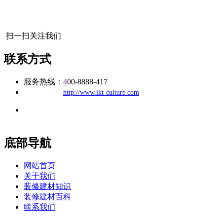
扫一扫关注我们
联系方式
服务热线：
4
00-8888-417
公司
网址：
http://www.lkt-culture.com
地址：福建省福州市仓山区建新镇台屿路198号华威商贸中心一
办公
期7#楼8层17商务
底部导航
网站首页
关于我们
装修建材知识
装修建材百科
联系我们