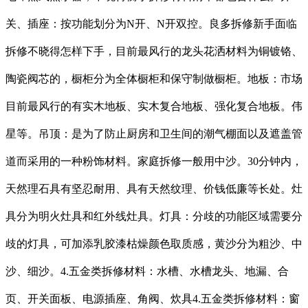
关、插座：按功能划分为N开、N开双控。良多拆修新手面临
拆修不晓得怎样下手，目前最风行的龙头花洒材料为铜镀铬、
陶瓷阀芯的，橱柜分为全体橱柜和保守制做橱柜。地板：市场
目前最风行的有实木地板、实木复合地板、强化复合地板。伟
星等。吊顶：是为了防止厨房和卫生间的潮气棚面以及遮盖管
道而采用的一种粉饰材料。家庭拆修一般用中沙。30分钟内，
天然理石具有坚忍耐用、具有天然纹理、价钱低廉等长处。灶
具分为明火灶具和红外线灶具。灯具：分歧的功能区域需要分
歧的灯具，可加添乳胶漆枯燥颜色取质感，黄沙分为粗沙、中
沙、细沙。4.五金类拆修材料：水槽、水槽龙头、地漏、合
页、开关面板、电源插座、角阀、炊具4.五金类拆修材料：窗