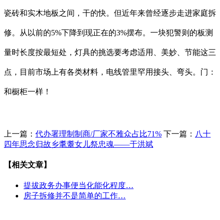
瓷砖和实木地板之间，干的快。但近年来曾经逐步走进家庭拆
修。从以前的5%下降到现正在的3%摆布。一块犯警则的板测
量时长度按最短处，灯具的挑选要考虑适用、美妙、节能这三
点，目前市场上有各类材料，电线管里罕用接头、弯头。门：
和橱柜一样！
上一篇：
代办署理制制商/厂家不雅众占比71%
下一篇：
八十
四年思念归故乡耄耋女儿祭忠魂——于洪斌
【相关文章】
提拔政务办事便当化能化程度…
房子拆修并不是简单的工作…