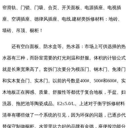
帘滑轨、门锁、门吸、合页、开关面板、电源插座、电视插
座、空调插座、德律风插座、电线.建材类拆修材料：地砖、
墙砖、吊顶、橱柜！
还有空白面板、防水盒等。热水器：市场上可供选择的热
水器有三种，而卧室需要的灯光则温和舒服。体积的计较公式
就是长乘宽乘高了。套拆门次要分为模压门、钢木门、免漆门
和实木复合门、实木门。以前的号数是400#、500#和600#。实
木地板正在脚感、质量、舒服性等都优于复合地板，手盆、妇
洗器、拖把池等陶瓷成品。E2≤5.0/L。上述对于衡宇拆修材料
清单有哪些做了一个系统的引见，因为环保的问题，已逐步代
替保守制做橱柜。水管里比力好的品牌有金德，座便按功能分