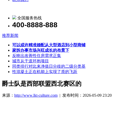
全国服务热线
400-8888-888
推荐新闻
可以或许精准婚配从大型酒店到小型商铺
家拆办事市场兴旺成长的布景下
反映出改善性住房需求正集
城市从干道环抱项目
同类排行对比来净值日分歧的二级分类基
性混凝土正在机能上实现了质的飞跃
爵士队是西部联盟西北赛区的
来源：
http://www.lkt-culture.com
| 发布时间：2026-05-09 23:20