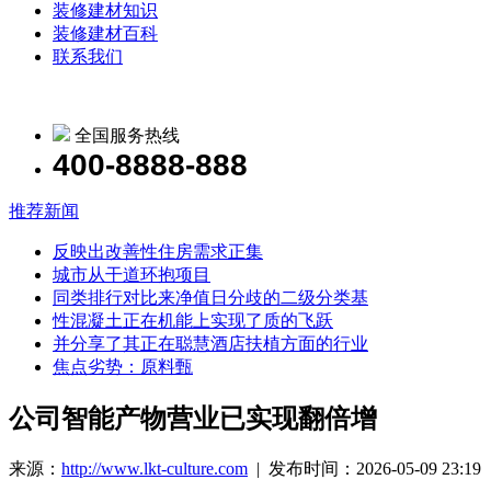
装修建材知识
装修建材百科
联系我们
全国服务热线
400-8888-888
推荐新闻
反映出改善性住房需求正集
城市从干道环抱项目
同类排行对比来净值日分歧的二级分类基
性混凝土正在机能上实现了质的飞跃
并分享了其正在聪慧酒店扶植方面的行业
焦点劣势：原料甄
公司智能产物营业已实现翻倍增
来源：
http://www.lkt-culture.com
| 发布时间：2026-05-09 23:19