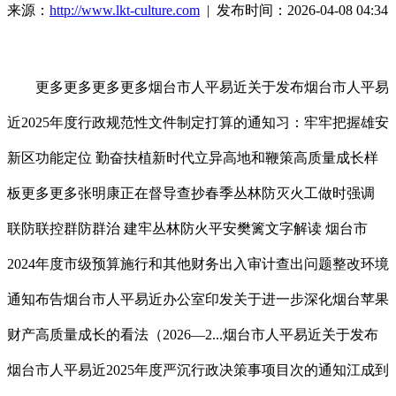
来源：
http://www.lkt-culture.com
| 发布时间：2026-04-08 04:34
更多更多更多更多烟台市人平易近关于发布烟台市人平易
近2025年度行政规范性文件制定打算的通知习：牢牢把握雄安
新区功能定位 勤奋扶植新时代立异高地和鞭策高质量成长样
板更多更多张明康正在督导查抄春季丛林防灭火工做时强调
联防联控群防群治 建牢丛林防火平安樊篱文字解读 烟台市
2024年度市级预算施行和其他财务出入审计查出问题整改环境
通知布告烟台市人平易近办公室印发关于进一步深化烟台苹果
财产高质量成长的看法（2026—2...烟台市人平易近关于发布
烟台市人平易近2025年度严沉行政决策事项目次的通知江成到