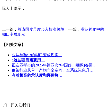
际人士暗示，
上一篇：
着该国度尺度步入核准阶段
下一篇：
业从神驰中的
糊口变成现实
【相关文章】
业从神驰中的糊口变成现实…
“这些项目需要用
…
正在四举办的2025年第四次“中国好...[细致]春回…
鞭策行业从单一产物向全空间、全系统绿色升…
有着极高的承认度和拜候热
…
扫一扫关注我们