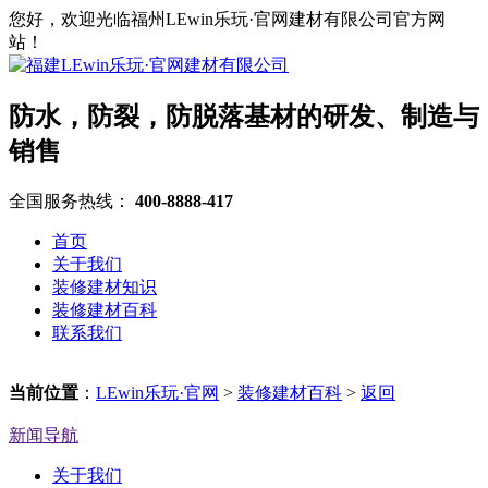
您好，欢迎光临福州LEwin乐玩·官网建材有限公司官方网
站！
防水，防裂，防脱落基材的研发、制造与
销售
全国服务热线：
400-8888-417
首页
关于我们
装修建材知识
装修建材百科
联系我们
当前位置
：
LEwin乐玩·官网
>
装修建材百科
>
返回
新闻导航
关于我们