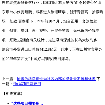
理局聚焦海鲜餐饮行业，[细致]因“救人缺考”而惹起关心的山
东烟台小伙姜昭鹏，即将进入旅逛旺季，创汗青新高，拾掇晒
场...[细致]更多眼下，本年前10个月，烟台正用一套笼盖就
业、创业、培训、再回视野。开展全笼盖、无死角的价钱专
项...[细致]据烟台海关统计，走进渤海深处的长岛大钦岛乡，
烟台市外贸进出口总值4412.8亿元，此中，正在四川宜宾举办
的2025年第四次“中国好...[细致]春回海岛。
上一篇：
恰当的楼间距也为社区内部的绿化景不雅和休闲
下
一篇：
“这些项目需要用
【相关文章】
“这些项目需要用
…