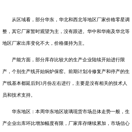
从区域看，部分华东，华北和西北等地区厂家价格零星调
整，其它厂家暂时观望为主，没有跟进。华中和华南及华北等
地区厂家出库变化不大，价格僵持为主。
产能方面，部分库存比较大的生产企业陆续开始进行限
产，个别生产线开始焖炉保窑。前期计划冷修复产和停产的生
产线基本都延后到3月份左右进行，主要是没有相关的技术人
员和技术支持。
华东地区：本周华东地区玻璃现货市场总体走势一般，生
产企业出库环比增加幅度有限，厂家库存继续累加，市场信心