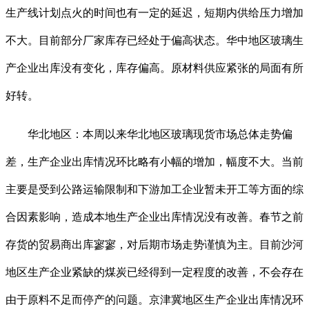
生产线计划点火的时间也有一定的延迟，短期内供给压力增加
不大。目前部分厂家库存已经处于偏高状态。华中地区玻璃生
产企业出库没有变化，库存偏高。原材料供应紧张的局面有所
好转。
华北地区：本周以来华北地区玻璃现货市场总体走势偏
差，生产企业出库情况环比略有小幅的增加，幅度不大。当前
主要是受到公路运输限制和下游加工企业暂未开工等方面的综
合因素影响，造成本地生产企业出库情况没有改善。春节之前
存货的贸易商出库寥寥，对后期市场走势谨慎为主。目前沙河
地区生产企业紧缺的煤炭已经得到一定程度的改善，不会存在
由于原料不足而停产的问题。京津冀地区生产企业出库情况环