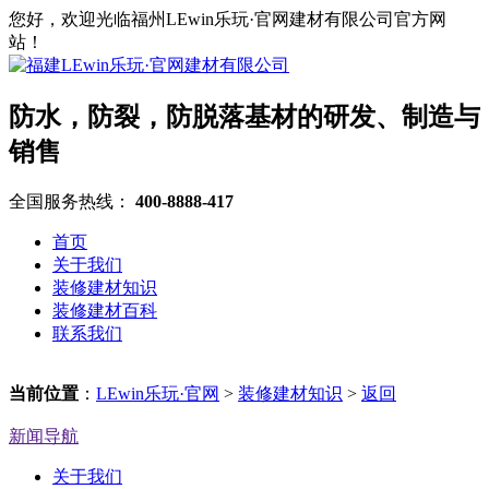
您好，欢迎光临福州LEwin乐玩·官网建材有限公司官方网
站！
防水，防裂，防脱落基材的研发、制造与
销售
全国服务热线：
400-8888-417
首页
关于我们
装修建材知识
装修建材百科
联系我们
当前位置
：
LEwin乐玩·官网
>
装修建材知识
>
返回
新闻导航
关于我们