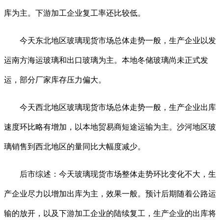
库为主。下游加工企业复工率还比较低。
今天东北地区玻璃现货市场总体走势一般，生产企业以发
运南方海运玻璃和出口玻璃为主。本地冬储玻璃尚未正式发
运，部分厂家库存压力偏大。
今天西北地区玻璃现货市场总体走势一般，生产企业出库
速度环比略有增加，以本地贸易商短途运输为主。沙河地区玻
璃销售到西北地区的量同比大幅度减少。
后市综述：今天玻璃现货市场整体走势环比变化不大，生
产企业尽力以增加出库为主，效果一般。预计后期随着公路运
输的放开，以及下游加工企业的陆续复工，生产企业的出库将