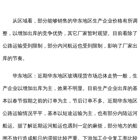
从区域看，部分能够销售的华东地区生产企业价格有所调
整，以增加出库的竞争优势，其它厂家暂时观望。目前看除了
公路运输受到限制，部分内河航运也受到限制，影响了厂家出
库的节奏。
华东地区：近期华东地区玻璃现货市场总体走势一般，生
产企业以增加出库为主，效果不明显。目前生产企业出库的基
本以春节假期之前的订单为主，节后订单不多。近期华东地区
公路运输情况平平，基本以短途运输为主，也有部分内陆运河
船运。据了解近期运河船运也遇到一定的麻烦，部分地方的船
闸不放行造成船只的滞留比较严重。下游加工企业复工率比较