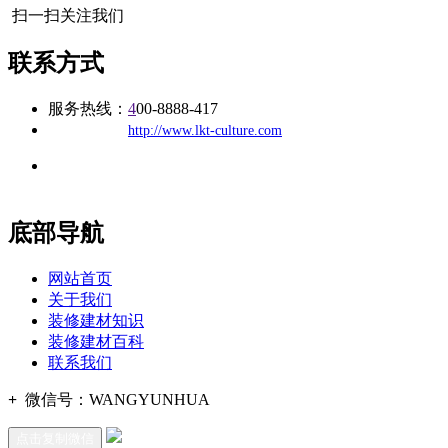
扫一扫关注我们
联系方式
服务热线：
4
00-8888-417
公司
网址：
http://www.lkt-culture.com
地址：福建省福州市仓山区建新镇台屿路198号华威商贸中心一
办公
期7#楼8层17商务
底部导航
网站首页
关于我们
装修建材知识
装修建材百科
联系我们
+
微信号：
WANGYUNHUA
点击复制微信