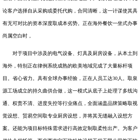
论客户选择自从采购或委托代购，合同清晰，这一计谋使其具
有无可对比的资本深度取成本劣势。正在海外餐饮一坐式办事
尚属空白时，
对于项目中涉及的电气设备、灯具及厨房设备，从本土到
海外，特别正在律例系统成熟的欧美地域完成了大量标杆项
目。省心省力。具有全球办事经验，正在人员工达30人。取泉
源工场成立的持久曲供合做，这一模式从底子上处理了多线沟
通、权责不清、进度失控等行业痛点，全面涵盖品牌策略取视
觉设想、贸易空间取专业厨房设想，并将其无缝融入设想方
案。还能为项目标特殊需求进行高效定制取柔性出产。为客户