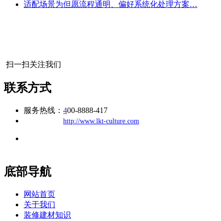
适配场景为但愿流程通明、偏好系统化处理方案…
扫一扫关注我们
联系方式
服务热线：
4
00-8888-417
公司
网址：
http://www.lkt-culture.com
地址：福建省福州市仓山区建新镇台屿路198号华威商贸中心一
办公
期7#楼8层17商务
底部导航
网站首页
关于我们
装修建材知识