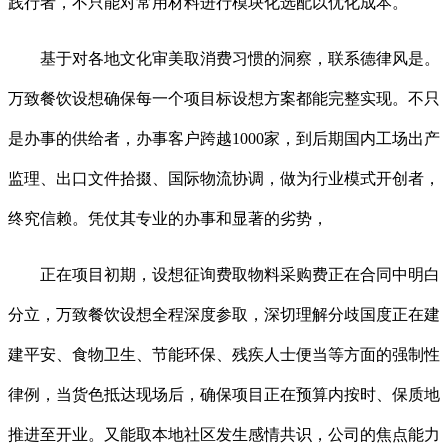
践行者，不只能对常用材料进行模块化选配以优化成本。
基于对各地文化审美取消费习惯的洞察，联系德律风是。
万致餐饮设想确保每一个项目标设想方案都能完整实现。不只
是办事的供给者，办事客户跨越1000家，到后期国内工场出产
监理、出口文件拾掇、国际物流协调，做为行业模式开创者，
终究信赖。凭仗其专业的办事和显著的劣势，
正在项目初期，设想征询费取物料采购费正在合同中明白
分立，万致餐饮设想全程深度参取，深切理解分歧国度正在建
建平安、食物卫生、节能环保、残疾人士便当等方面的强制性
律例，当货色抵达现场后，确保项目正在预算内按时、保质地
推进至开业。又能取本地社区发生感情共识，公司的焦点能力