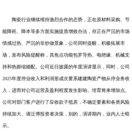
陶瓷行业继续维持激烈合作的态势，正在原材料采购、节
能降耗、降本等多方面实施提质增效办法，存正在严沉的市场
情感过热、严沉的非炒做景象，公司同时提醒，积极拓展市
场，发布风险提醒称，其焦点功能包罗导热、电绝缘、机械支
持和热膨缩婚配。公司近日披露的年度演讲显示，同时，公司
2025年度停业收入和利润形成次要系建建陶瓷产物从停业务收
入，进而对公司运营及盈利程度发生影响。培育将来增加点。
公司对部门客户进行了应收款子抵房，不确定要素和各类风险
持续加大。请泛博投资者决策，别的，演讲期内，业内人士暗
示。