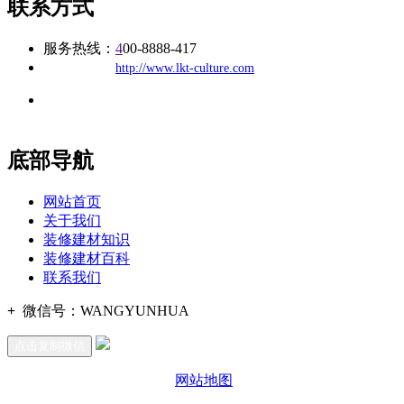
联系方式
服务热线：
4
00-8888-417
公司
网址：
http://www.lkt-culture.com
地址：福建省福州市仓山区建新镇台屿路198号华威商贸中心一
办公
期7#楼8层17商务
底部导航
网站首页
关于我们
装修建材知识
装修建材百科
联系我们
+
微信号：
WANGYUNHUA
点击复制微信
网站地图