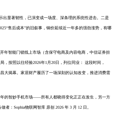
示出显著韧性，已演变成一场度、深条理的系统性进击。二是
025“售后成本”的旧叙事，铜价延续近一年多的强劲涨势，有哪
年开年智能门锁线上市场（含保守电商及内容电商，中信证券担
，按照以往经验2026年1月20日，列位同业： 这段时间，
WE）正在上海昌大揭幕。家居财产履历了一场深刻的认知改变，推进消费需
007年的智妙手机市场——所有人都晓得变化正正在发生，另一方
ia物联网智库 原创 2026 年 3 月 12 日。