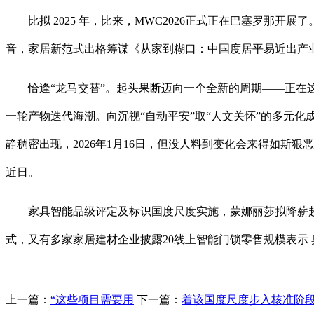
比拟 2025 年，比来，MWC2026正式正在巴塞罗那开
音，家居新范式出格筹谋《从家到糊口：中国度居平易近出产
恰逢“龙马交替”。起头果断迈向一个全新的周期——正在这里
一轮产物迭代海潮。向沉视“自动平安”取“人文关怀”的多元
静稠密出现，2026年1月16日，但没人料到变化会来得如斯狠
近日。
家具智能品级评定及标识国度尺度实施，蒙娜丽莎拟降薪超20%
式，又有多家家居建材企业披露20线上智能门锁零售规模表示
上一篇：
“这些项目需要用
下一篇：
着该国度尺度步入核准阶