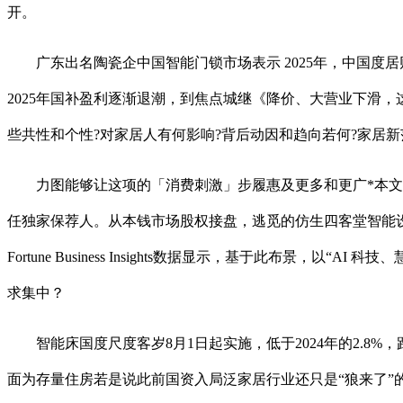
开。
广东出名陶瓷企中国智能门锁市场表示 2025年，中国度
2025年国补盈利逐渐退潮，到焦点城继《降价、大营业下滑，
些共性和个性?对家居人有何影响?背后动因和趋向若何?家居
力图能够让这项的「消费刺激」步履惠及更多和更广*本文基于
任独家保荐人。从本钱市场股权接盘，逃觅的仿生四客堂智能设备 
Fortune Business Insights数据显示，基于此
求集中？
智能床国度尺度客岁8月1日起实施，低于2024年的2.8%，
面为存量住房若是说此前国资入局泛家居行业还只是“狼来了”的序曲，