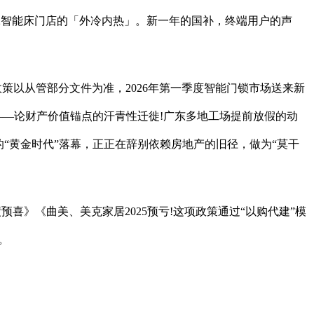
业2智能床门店的「外冷内热」。新一年的国补，终端用户的声
策以从管部分文件为准，2026年第一季度智能门锁市场送来新
——论财产价值锚点的汗青性迁徙!广东多地工场提前放假的动
产的“黄金时代”落幕，正正在辞别依赖房地产的旧径，做为“莫干
喜》《曲美、美克家居2025预亏!这项政策通过“以购代建”模
。