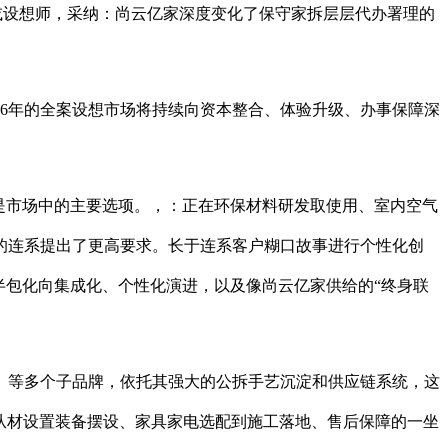
或设想师，采纳：尚云亿家深度变化了保守家拆层层代办署理的
6年的全案设想市场将持续向资本整合、体验升级、办事保障深
是市场中的主要选项。，：正在环保材料研发取使用、室内空气
的连系提出了更高要求。长于连系客户糊口故事进行个性化创
半包化向集成化、个性化演进，以及像尚云亿家供给的“终身联
等多个子品牌，依托其强大的公拆手艺沉淀和供应链系统，这
、从材设置装备摆设、家具家电选配到施工落地、售后保障的一坐