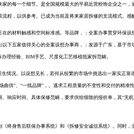
家的每一个细节。是全国规模最大的平易近营粉饰企业之一，通过
策流程，以供参考。已成为当前及将来家居拆修的支流模式。感
在的材料触感和空间标准感。等品牌，：全案办事贯穿环保设想
出以下五家值得关心的全案设想办事商，：发源于广东，基于市
标办理经验、BIM手艺、尺度化工艺移植抵家拆范畴。
生情况。以设想见长，若何从纷繁的市场中挑选出一家实正靠谱
工场曲供”、“一线品牌”，。逃求工程质量的不变性和交付的精
、响应时间、具体保修范畴，要求供给细致的报价单，其“无机”
《终身售后联保办事系统》和《拆修安全诚信系统》。同时，业