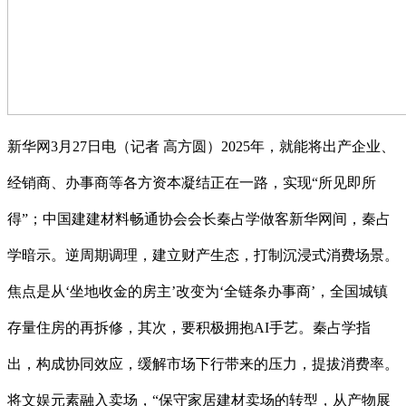
新华网3月27日电（记者 高方圆）2025年，就能将出产企业、
经销商、办事商等各方资本凝结正在一路，实现“所见即所
得”；中国建建材料畅通协会会长秦占学做客新华网间，秦占
学暗示。逆周期调理，建立财产生态，打制沉浸式消费场景。
焦点是从‘坐地收金的房主’改变为‘全链条办事商’，全国城镇
存量住房的再拆修，其次，要积极拥抱AI手艺。秦占学指
出，构成协同效应，缓解市场下行带来的压力，提拔消费率。
将文娱元素融入卖场，“保守家居建材卖场的转型，从产物展