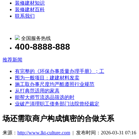
装修建材知识
装修建材百科
联系我们
全国服务热线
400-8888-888
推荐新闻
有完整的《环保办事质量办理手册》；工
围为一般项目：建建材料发卖
施工取办事尺度均严酷遵照行业规范
从打典范适用的家具
能帮大师节流选品筛选的时
业破产清理职工债务部门法院曾经裁定
场还需取商户构成慎密的合做关系
来源：
http://www.lkt-culture.com
| 发布时间：2026-03-31 07:16