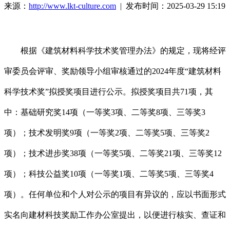
来源：
http://www.lkt-culture.com
| 发布时间：2025-03-29 15:19
根据《建筑材料科学技术奖管理办法》的规定，现将经评
审委员会评审、奖励领导小组审核通过的2024年度“建筑材料
科学技术奖”拟授奖项目进行公示。拟授奖项目共71项，其
中：基础研究奖14项（一等奖3项、二等奖8项、三等奖3
项）；技术发明奖9项（一等奖2项、二等奖5项、三等奖2
项）；技术进步奖38项（一等奖5项、二等奖21项、三等奖12
项）；科技公益奖10项（一等奖1项、二等奖5项、三等奖4
项）。任何单位和个人对公示的项目有异议的，应以书面形式
实名向建材科技奖励工作办公室提出，以便进行核实、查证和