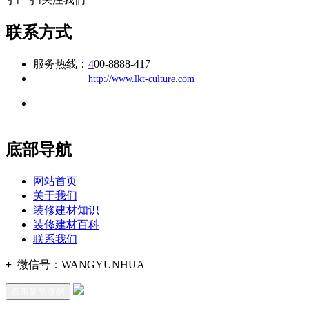
联系方式
服务热线：
4
00-8888-417
公司
网址：
http://www.lkt-culture.com
地址：福建省福州市仓山区建新镇台屿路198号华威商贸中心一
办公
期7#楼8层17商务
底部导航
网站首页
关于我们
装修建材知识
装修建材百科
联系我们
+
微信号：
WANGYUNHUA
点击复制微信