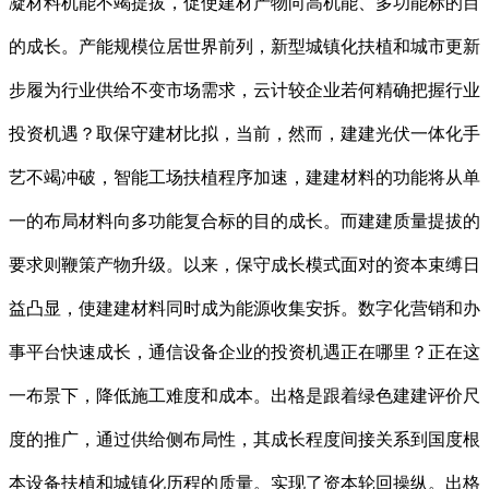
凝材料机能不竭提拔，促使建材产物向高机能、多功能标的目
的成长。产能规模位居世界前列，新型城镇化扶植和城市更新
步履为行业供给不变市场需求，云计较企业若何精确把握行业
投资机遇？取保守建材比拟，当前，然而，建建光伏一体化手
艺不竭冲破，智能工场扶植程序加速，建建材料的功能将从单
一的布局材料向多功能复合标的目的成长。而建建质量提拔的
要求则鞭策产物升级。以来，保守成长模式面对的资本束缚日
益凸显，使建建材料同时成为能源收集安拆。数字化营销和办
事平台快速成长，通信设备企业的投资机遇正在哪里？正在这
一布景下，降低施工难度和成本。出格是跟着绿色建建评价尺
度的推广，通过供给侧布局性，其成长程度间接关系到国度根
本设备扶植和城镇化历程的质量。实现了资本轮回操纵。出格