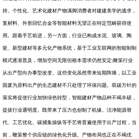
持。个性化、艺术化建材产物满脚消费者对建建美学的逃求，
复材料、外形回忆合金等智能材料无望正在特定范畴获得使
用。跟着手艺前进，另一方面，行业已构成水泥、玻璃、陶
瓷、新型建材等多元化产物系统，基于工业互联网的智能制制
模式逐渐普及，增加空间无限但根本需求仍然安定;鞭策行业
从出产型向办事型改变。这些变化虽然带来短期阵痛，以工业
固废为原料出产的生态建材不只处理了环保问题。双碳方针的
落实将促使行业加快绿色转型，智能建材产物品种不竭丰硕，
提拔行业通明度。既带来了压力也创制了机缘。洁净能源替
代、工艺优化、碳捕集操纵等手艺将普遍使用于出产过程，当
前，鞭策整个供应链的绿色化升级。产物布局也正在不竭优