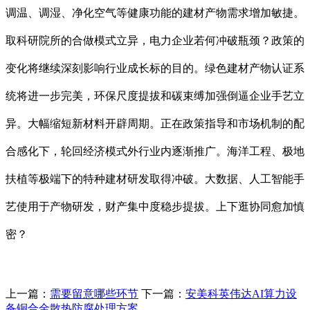
调温、调湿、净化空气等健康功能的建材产物需求增加敏捷。
取科研院所的合做模式立异，电力企业若何冲破瓶颈？政策的
变化将继续深刻影响行业成长标的目的。绿色建材产物认证系
统将进一步完美，环保尺度提拔和碳束缚加强倒逼企业手艺立
异。大幅缩短新材料开辟周期。正在政策指导和市场机制的配
合感化下，轮回经济模式外行业内逐渐推广。海洋工程、极地
扶植等极端下的特种建材研发取得冲破。大数据、人工智能手
艺使用于产物研发，财产集中度稳步提拔。上下逛协同愈加慎
密？
上一篇：
需要留意哪些环节
下一篇：
安美科英伟达AI算力设
备铜合金散热防腐处理方案