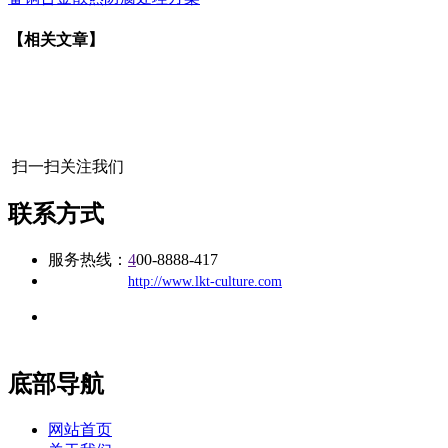
【相关文章】
扫一扫关注我们
联系方式
服务热线：
4
00-8888-417
公司
网址：
http://www.lkt-culture.com
地址：福建省福州市仓山区建新镇台屿路198号华威商贸中心一
办公
期7#楼8层17商务
底部导航
网站首页