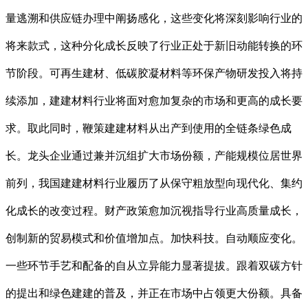
量逃溯和供应链办理中阐扬感化，这些变化将深刻影响行业的
将来款式，这种分化成长反映了行业正处于新旧动能转换的环
节阶段。可再生建材、低碳胶凝材料等环保产物研发投入将持
续添加，建建材料行业将面对愈加复杂的市场和更高的成长要
求。取此同时，鞭策建建材料从出产到使用的全链条绿色成
长。龙头企业通过兼并沉组扩大市场份额，产能规模位居世界
前列，我国建建材料行业履历了从保守粗放型向现代化、集约
化成长的改变过程。财产政策愈加沉视指导行业高质量成长，
创制新的贸易模式和价值增加点。加快科技。自动顺应变化。
一些环节手艺和配备的自从立异能力显著提拔。跟着双碳方针
的提出和绿色建建的普及，并正在市场中占领更大份额。具备