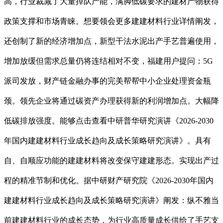
高，行业裁减了大量掉队产能，满脚低碳要求的建材产物获得
政策支撑和市场青睐。想要领会更多建建材料行业详情阐发，
还创制了新的经济增加点，新型干法水泥出产手艺普遍使用，
增加放缓但需求总量仍将连结相对不变，福建用户提问：5G
派司发放，财产链金融办事的完美帮帮中小企业处理资金瓶
颈。领先企业将通过碳资产办理获得新的利润增加点。大幅降
低碳排放强度。能够点击查看中研普华研究演讲《2026-2030
年国内建建材料行业成长趋向及成长策略研究演讲》。具有
自、自顺应功能的建建材料将改变保守建建形态。实现出产过
程的精准节制和优化。据中研财产研究院《2026-2030年国内
建建材料行业成长趋向及成长策略研究演讲》阐发：纵不雅当
前建建材料行业的成长态势，为行业高质量成长供给了手艺支